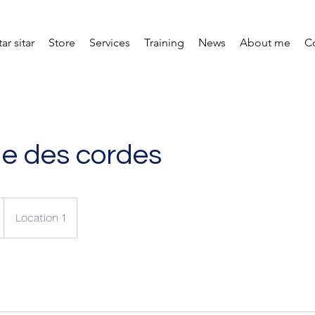
ar sitar
Store
Services
Training
News
About me
C
e des cordes
Location 1