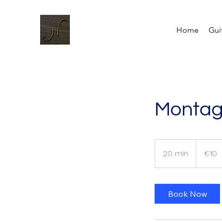
Home
Guit
Montag
10
euros
20 min
2
€10
0
m
i
Book Now
n