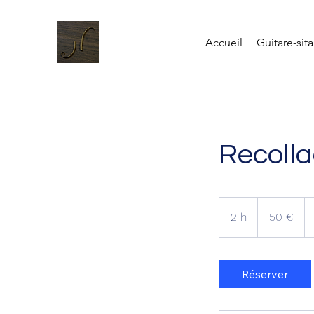
Accueil
Guitare-sita
Recolla
50
euros
2 h
2
50 €
h
Réserver