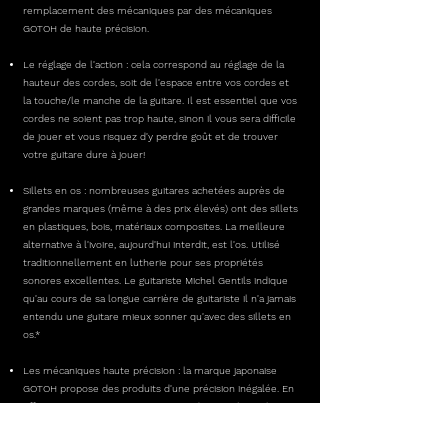
remplacement des mécaniques
par des mécaniques
GOTOH de haute précision.
Le réglage de l'action : cela correspond au réglage de la
hauteur des cordes, soit de l'espace entre vos cordes et
la touche/le manche de la guitare. Il est essentiel que vos
cordes ne soient pas trop haute, sinon il vous sera difficile
de jouer et vous risquez d'y perdre goût et de trouver
votre guitare dure à jouer!
Sillets en os : nombreuses guitares achetées auprès de
grandes marques (même à des prix élevés) ont des sillets
en plastiques, bois, matériaux composites. La meilleure
alternative à l'ivoire, aujourd'hui interdit, est l'os.
Utilisé
traditionnellement en lutherie pour ses propriétés
sonores excellentes. Le guitariste Michel Gentils indique
qu'au cours de sa longue carrière de guitariste il n'a jamais
entendu une guitare mieux sonner qu'avec des sillets en
os.*
Les mécaniques haute précision : la marque japonaise
GOTOH propose des produits d'une précision inégalée. En
effet, avec un ration 1:21, votre accordage est bien plus
précis et votre son est optimisée. De plus, une autre
qualité de ces mécaniques réside dans leur faculté à