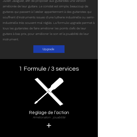
Julien Jalaguier, afin de proposer aux guitaristes une version
améliorée de leur guitare.
Le constat est simple, beaucoup de
guitares qui passent à l'atelier appartiennent à des guitaristes qui
souffrent d'instruments issues d'une lutherie industrielle ou semi-
industrielle très souvent mal réglés. La formule upgrade permet à
tous les guitaristes de faire améliorer les points clefs de leur
guitare à bas prix, pour améliorer le son et la jouabilité de leur
instrument.
Upgrade
1 Formule / 3 services
Réglage de l’action
Amélioration : jouabilité
+