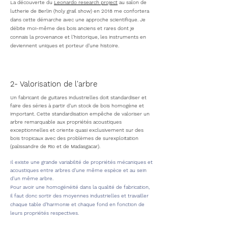
La découverte du
Leonardo research project
au salon de
lutherie de Berlin (holy grail show) en 2018 me confortera
dans cette démarche avec une approche scientifique. Je
débite moi-même des bois anciens et rares dont je
connais la provenance et l’historique, les instruments en
deviennent uniques et porteur d’une histoire.
2- Valorisation de l'arbre
Un fabricant de guitares industrielles doit standardiser et
faire des séries à partir d’un stock de bois homogène et
important. Cette standardisation empêche de valoriser un
arbre remarquable aux propriétés acoustiques
exceptionnelles et oriente quasi exclusivement sur des
bois tropicaux avec des problèmes de surexploitation
(palissandre de Rio et de Madasgaca
r).
Il existe une grande variabilité de propriétés mécaniques et
acoustiques entre arbres d’une même espèce et au sein
d’un même arbre.
Pour avoir une homogénéité dans la qualité de fabrication,
il faut donc sortir des moyennes industrielles et travailler
chaque table d’harmonie et chaque fond en fonction de
leurs propriétés respectives.