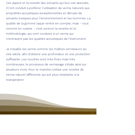
Cet aspect et la toxicité des solvants qui leur est associés,
m’ont conduit à préférer l’utilisation de vernis naturels aux
propriétés acoustiques exceptionnelles et dénués de
solvants toxiques pour l’environnement et les hommes. La
qualité de la gomme laque rentre en compte, mais – tout
comme en cuisine – c’est surtout la recette et la
méthodologie, qui vont conduire à un vernis qui
n’entravent pas les qualités acoustiques de l’instrument.
Je travaille les vernis comme les maîtres vernisseurs du
XXè siècle, afin d’obtenir une profondeur et une protection
suffisante. Les couches sont très fines mais très
nombreuses, le processus de vernissage s’étale ainsi sur
plusieurs mois. Pour le manche j’utilise une recette de
vernis naturel différente qui est plus résistante à la
transpiration.
Julien Jalaguier
Luthier, ingénieur et fondateur de
Nyl
Guitars