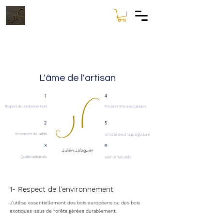
L'âme de l'artisan
4
1
Respect de l'env
ironnement
Précision rim
e avec passion
2
5
Valorisation de l'arbre
Unicité
de chaque guitare
3
6
Julien Jalaguier
Qualité
artisanale
Vernis na
turels
1- Respect de l'environnement
J’utilise essentiellement des bois européens ou des bois
exotiques issus de forêts gérées durablement.