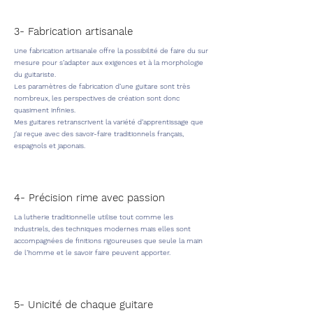
3- Fabrication artisanale
Une f
abrication artisanale offre la possibilité de faire du sur
mesure pour s’adapter aux exigences et à la morphologie
du guitariste.
Les paramètres de fabrication d’une guitare sont très
nombreux, les perspectives de création sont donc
quasiment infinies.
Mes guitares retranscrivent la variété d’apprentissage que
j’ai reçue avec des savoir-faire traditionnels français,
espagnols et japonais.
4- Précision rime avec passion
La lutherie traditionnelle utilise tout comme les
industriels, des techniques modernes mais elles sont
accompagnées de finitions rigoureuses que seule la main
de l’homme et le savoir faire peuvent apporter.
5- Unicité de chaque guitare