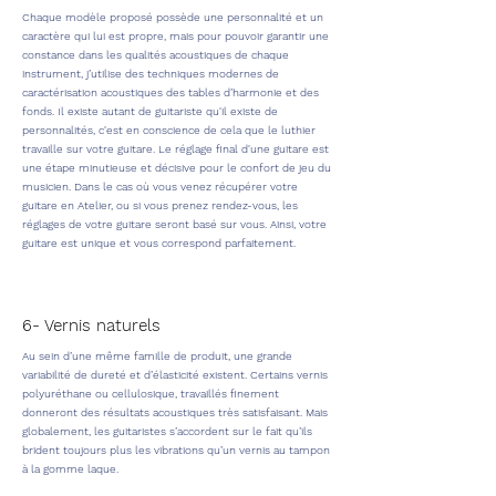
Chaque modèle proposé possède une personnalité et un
caractère qui lui est propre, mais pour pouvoir garantir une
constance dans les qualités acoustiques de chaque
instrument, j’utilise des techniques modernes de
caractérisation acoustiques des tables d’harmonie et des
fonds. Il existe autant de guitariste qu'il existe de
personnalités, c'est en conscience de cela que le luthier
travaille sur votre guitare.
Le réglage final d'une guitare est
une étape minutieuse et décisive pour le confort de jeu du
musicien. Dans le cas où vous venez récupérer votre
guitare en Atelier, ou si vous prenez rendez-vous, les
réglages de votre guitare seront basé sur vous. Ainsi, votre
guitare est unique et vous correspond parfaitement.
6- Vernis naturels
Au sein d’une même famille de produit, une grande
variabilité de dureté et d’élasticité existent. Certains vernis
polyuréthane ou cellulosique, travaillés finement
donneront des résultats acoustiques très satisfaisant. Mais
globalement, les guitaristes s’accordent sur le fait qu’ils
brident toujours plus les vibrations qu’un vernis au tampon
à la gomme laque.