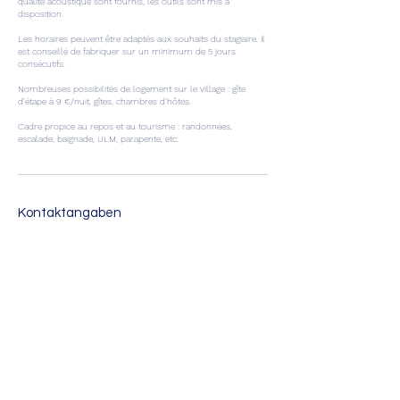
qualité acoustique sont fournis, les outils sont mis à
disposition.
Les horaires peuvent être adaptés aux souhaits du stagiaire. Il
est conseillé de fabriquer sur un minimum de 5 jours
consécutifs.
Nombreuses possibilités de logement sur le village : gîte
d'étape à 9 €/nuit, gîtes, chambres d'hôtes.
Cadre propice au repos et au tourisme : randonnées,
escalade, baignade, ULM, parapente, etc.
Kontaktangaben
Lesches-en-Diois, France
0670160360
julienjalaguier@gmail.com
Newsletter