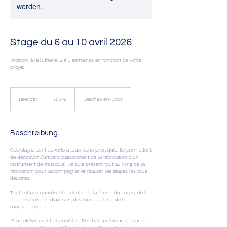
werden.
Stage du 6 au 10 avril 2026
Initiation à la lutherie. 2 à 3 semaines en fonction de votre
projet.
780
Euro
Beendet
B
780 €
Lesches-en-Diois
e
e
n
d
Beschreibung
e
t
Ces stages sont ouverts à tous, sans prérequis. Ils permettent
de découvrir l'univers passionnant de la fabrication d'un
instrument de musique. Je suis présent tout au long de la
fabrication pour accompagner et réaliser les étapes les plus
délicates.
Tout est personnalisable : choix de la forme du corps, de la
tête, des bois, du diapason, des incrustations, de la
marqueterie, etc.
Deux ateliers sont disponibles. Des bois précieux de grande